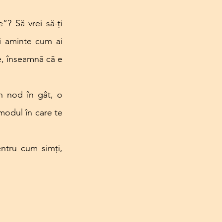
? Să vrei să-ți 
ci aminte cum ai 
e, înseamnă că e 
 nod în gât, o 
modul în care te 
ntru cum simți, 