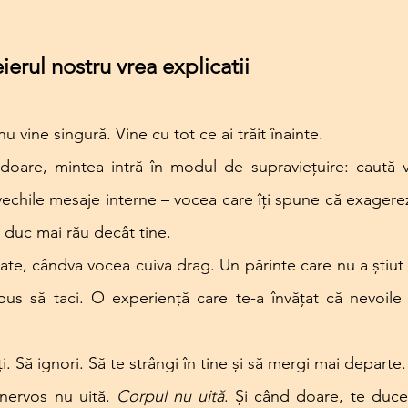
erul nostru vrea explicatii
 vine singură. Vine cu tot ce ai trăit înainte.
oare, mintea intră în modul de supraviețuire: caută vi
 vechile mesaje interne – vocea care îți spune că exagerezi
 o duc mai rău decât tine.
te, cândva vocea cuiva drag. Un părinte care nu a știut 
pus să taci. O experiență care te-a învățat că nevoile 
iți. Să ignori. Să te strângi în tine și să mergi mai departe.
nervos nu uită. 
Corpul nu uită
. Și când doare, te duce 