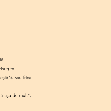
lă.
ristețea.
șit(ă). Sau frica 
ză așa de mult”. 