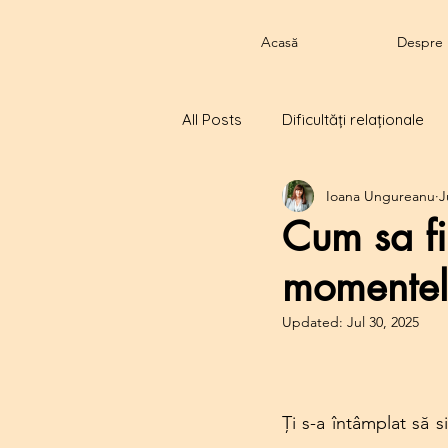
Acasă
Despre
All Posts
Dificultăți relaționale
Ioana Ungureanu
J
Cum sa fi
momentel
Updated:
Jul 30, 2025
Ți s-a întâmplat să s