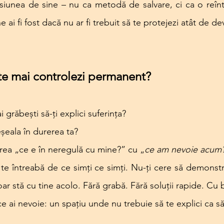
siunea de sine – nu ca metodă de salvare, ci ca o reîntâ
e ai fi fost dacă nu ar fi trebuit să te protejezi atât de d
 te mai controlezi permanent?
 grăbești să-ți explici suferința?
eșeala în durerea ta?
area „ce e în neregulă cu mine?” cu „
ce am nevoie acum
e întreabă de ce simți ce simți. Nu-ți cere să demonstre
r stă cu tine acolo. Fără grabă. Fără soluții rapide. Cu 
ce ai nevoie: un spațiu unde nu trebuie să te explici ca să f