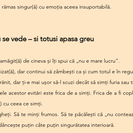
 rămas singur(ă) cu emoția aceea insuportabilă.
 se vede – si totusi apasa greu
amăgit(ă) de cineva și îți spui că „nu e mare lucru”.
izat(ă), dar continui să zâmbești ca și cum totul e în regu
ănit, dar ți-e mai ușor să-l scuzi decât să simți furia sau t
le acestor evitări este frica de a simți. Frica de a fi cople
) cu ceea ce simți.
ngheți. Să te minți frumos. Să te păcălești că „nu contea
âncește puțin câte puțin singurătatea interioară.