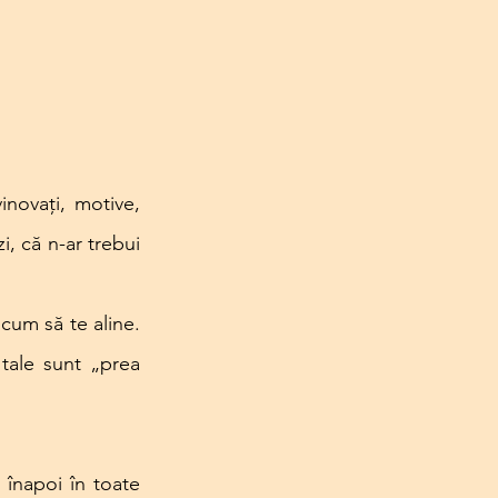
novați, motive, 
, că n-ar trebui 
cum să te aline. 
tale sunt „prea 
înapoi în toate 