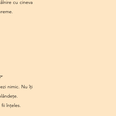
lnire cu cineva 
evreme.
?
”
zi nimic. Nu îți 
blândețe.
ii înțeles.