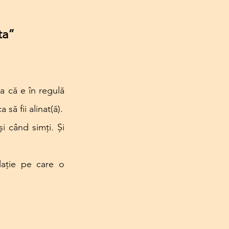
ta”
 că e în regulă 
 să fii alinat(ă).
i când simți. Și 
lație pe care o 