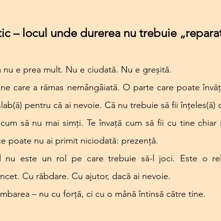
tic – locul unde durerea nu trebuie „repara
a nu e prea mult. Nu e ciudată. Nu e greșită.
ine care a rămas nemângâiată. O parte care poate învăța
lab(ă) pentru că ai nevoie. Că nu trebuie să fii înțeles(ă) ca
cum să nu mai simți. Te învață cum să fii cu tine chiar ș
ce poate nu ai primit niciodată: prezență.
nd nu este un rol pe care trebuie să-l joci. Este o re
 Încet. Cu răbdare. Cu ajutor, dacă ai nevoie.
imbarea – nu cu forță, ci cu o mână întinsă către tine.