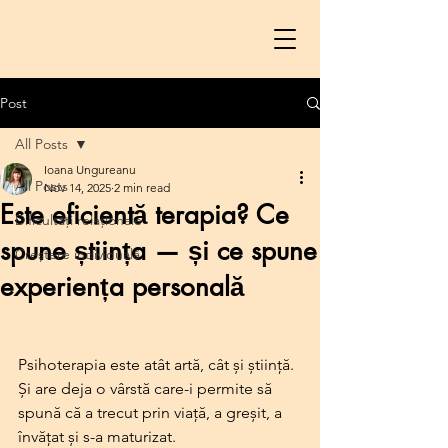
Post
All Posts
Ioana Ungureanu
All Posts
Nov 14, 2025
2 min read
Este eficientă terapia? Ce
Dificultăți relaționale
spune știința — și ce spune
Creștere individuală
experiența personală
Psihoterapia este atât artă, cât și știință. 
Și are deja o vârstă care-i permite să 
spună că a trecut prin viață, a greșit, a 
învățat și s-a maturizat.