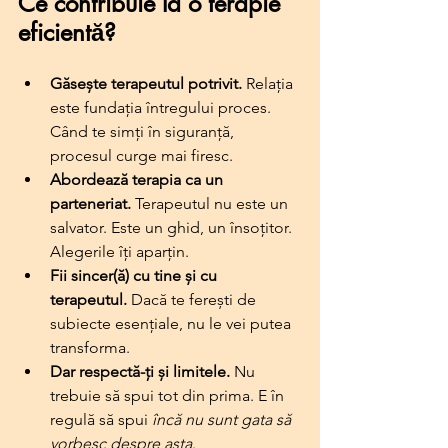
Ce contribuie la o terapie 
eficientă?
Găsește terapeutul potrivit.
 Relația 
este fundația întregului proces. 
Când te simți în siguranță, 
procesul curge mai firesc.
Abordează terapia ca un 
parteneriat.
 Terapeutul nu este un 
salvator. Este un ghid, un însoțitor. 
Alegerile îți aparțin.
Fii sincer(ă) cu tine și cu 
terapeutul.
 Dacă te ferești de 
subiecte esențiale, nu le vei putea 
transforma.
Dar respectă-ți și limitele.
 Nu 
trebuie să spui tot din prima. E în 
regulă să spui 
încă nu sunt gata să 
vorbesc despre asta
.