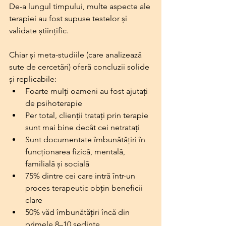
De-a lungul timpului, multe aspecte ale 
terapiei au fost supuse testelor și 
validate științific. 
Chiar și meta-studiile (care analizează 
sute de cercetări) oferă concluzii solide 
și replicabile:
Foarte mulți oameni au fost ajutați 
de psihoterapie
Per total, clienții tratați prin terapie 
sunt mai bine decât cei netratați
Sunt documentate îmbunătățiri în 
funcționarea fizică, mentală, 
familială și socială
75% dintre cei care intră într-un 
proces terapeutic obțin beneficii 
clare
50% văd îmbunătățiri încă din 
primele 8–10 ședințe