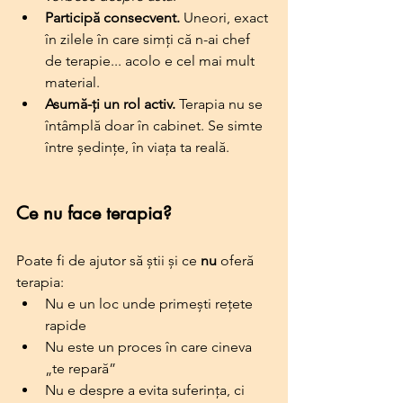
Participă consecvent.
 Uneori, exact 
în zilele în care simți că n-ai chef 
de terapie... acolo e cel mai mult 
material.
Asumă-ți un rol activ.
 Terapia nu se 
întâmplă doar în cabinet. Se simte 
între ședințe, în viața ta reală.
Ce nu face terapia?
Poate fi de ajutor să știi și ce 
nu
 oferă 
terapia:
Nu e un loc unde primești rețete 
rapide
Nu este un proces în care cineva 
„te repară”
Nu e despre a evita suferința, ci 