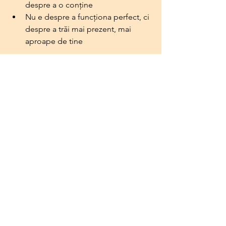
despre a o conține
Nu e despre a funcționa perfect, ci 
despre a trăi mai prezent, mai 
aproape de tine
Terapia funcționează. Dar nu pentru că 
îți spune ce să faci. Ci pentru că te 
însoțește blând acolo unde altfel ai 
merge singur(ă).
Dacă simți că e momentul să nu mai 
duci singur(ă) totul — îmi poți scrie. 
Poate fi începutul unui proces care te 
sprijină să te întorci către tine.
Foto: Priscilla du Preez