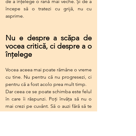
de a înțelege o rană mai veche. Și de a 
începe să o tratezi cu grijă, nu cu 
asprime.
Nu e despre a scăpa de 
vocea critică, ci despre a o 
înțelege
Vocea aceea mai poate rămâne o vreme 
cu tine. Nu pentru că nu progresezi, ci 
pentru că a fost acolo prea mult timp.
Dar ceea ce se poate schimba este felul 
în care îi răspunzi. Poți învăța să nu o 
mai crezi pe cuvânt. Să o auzi fără să te 
supui. Să îți spui: 
Aha, apare pentru că 
îmi e frică să nu pierd ceva. E în regulă. 
Sunt aici
.
E ca și cum ai învăța o nouă limbă – una 