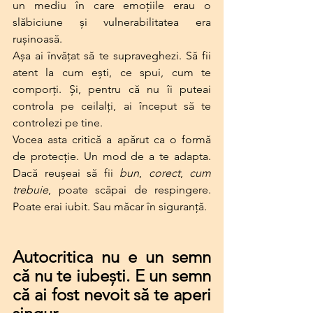
un mediu în care emoțiile erau o 
slăbiciune și vulnerabilitatea era 
rușinoasă.
Așa ai învățat să te supraveghezi. Să fii 
atent la cum ești, ce spui, cum te 
comporți. Și, pentru că nu îi puteai 
controla pe ceilalți, ai început să te 
controlezi pe tine.
Vocea asta critică a apărut ca o formă 
de protecție. Un mod de a te adapta. 
Dacă reușeai să fii 
bun
, 
corect
, 
cum 
trebuie
, poate scăpai de respingere. 
Poate erai iubit. Sau măcar în siguranță.
Autocritica nu e un semn 
că nu te iubești. E un semn 
că ai fost nevoit să te aperi 