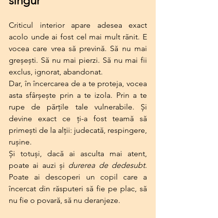
singur
Criticul interior apare adesea exact 
acolo unde ai fost cel mai mult rănit. E 
vocea care vrea să prevină. Să nu mai 
greșești. Să nu mai pierzi. Să nu mai fii 
exclus, ignorat, abandonat.
Dar, în încercarea de a te proteja, vocea 
asta sfârșește prin a te izola. Prin a te 
rupe de părțile tale vulnerabile. Și 
devine exact ce ți-a fost teamă să 
primești de la alții: judecată, respingere, 
rușine.
Și totuși, dacă ai asculta mai atent, 
poate ai auzi și 
durerea de dedesubt
. 
Poate ai descoperi un copil care a 
încercat din răsputeri să fie pe plac, să 
nu fie o povară, să nu deranjeze.