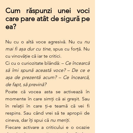
Cum răspunzi unei voci 
care pare atât de sigură pe 
ea?
Nu cu o altă voce agresivă. Nu cu 
nu 
mai fi așa dur cu tine
, spus cu forță. Nu 
cu vinovăție că iar te critici.
Ci cu o curiozitate blândă: – 
Ce încearcă 
să îmi spună această voce? – De ce e 
așa de prezentă acum? – Ce încearcă, 
de fapt, să prevină?
Poate că vocea asta se activează în 
momente în care simți că ai greșit. Sau 
în relații în care ți-e teamă că vei fi 
respins. Sau când vrei să te apropii de 
cineva, dar îți spui că 
nu meriți
.
Fiecare activare a criticului e o ocazie 