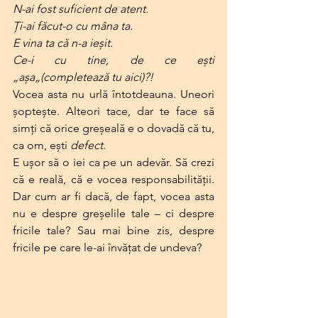
N-ai fost suficient de atent. 
Ți-ai făcut-o cu mâna ta. 
E vina ta că n-a ieșit. 
Ce-i cu tine, de ce ești 
„așa„(completează tu aici)?!
Vocea asta nu urlă întotdeauna. Uneori 
șoptește. Alteori tace, dar te face să 
simți că orice greșeală e o dovadă că tu, 
ca om, ești 
defect
.
E ușor să o iei ca pe un adevăr. Să crezi 
că e reală, că e vocea responsabilității. 
Dar cum ar fi dacă, de fapt, vocea asta 
nu e despre greșelile tale – ci despre 
fricile tale? Sau mai bine zis, despre 
fricile pe care le-ai învățat de undeva?