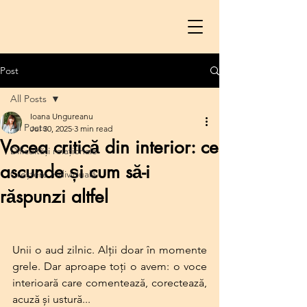
Post
All Posts
Ioana Ungureanu
All Posts
Jul 30, 2025
3 min read
Vocea critică din interior: ce
Dificultăți relaționale
ascunde și cum să-i
Creștere individuală
răspunzi altfel
Unii o aud zilnic. Alții doar în momente 
grele. Dar aproape toți o avem: o voce 
interioară care comentează, corectează, 
acuză și ustură...