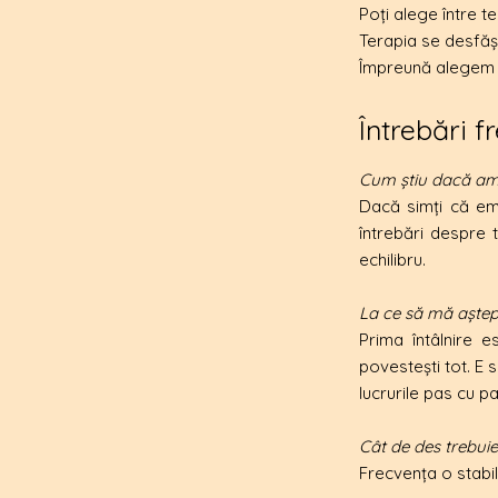
Poți alege între te
​Terapia se desfășo
Împreună alegem di
​Întrebări 
Cum știu dacă am 
Dacă simți că emo
întrebări despre t
echilibru.
La ce să mă aștept
Prima întâlnire e
povestești tot. E 
lucrurile pas cu pa
Cât de des trebuie
Frecvența o stabi