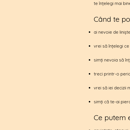
te înțelegi mai bin
Când te po
ai nevoie de linișt
vrei să înțelegi c
simți nevoia să înț
treci printr-o peri
vrei să iei decizii 
simți că te-ai pie
Ce putem e