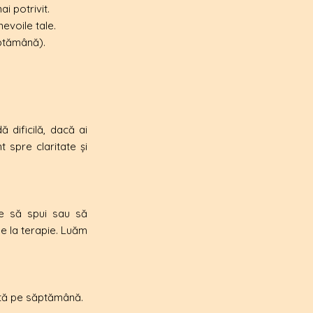
ai potrivit.
nevoile tale.
ăptămână).
 dificilă, dacă ai
t spre claritate și
 ce să spui sau să
de la terapie. Luăm
dată pe săptămână.