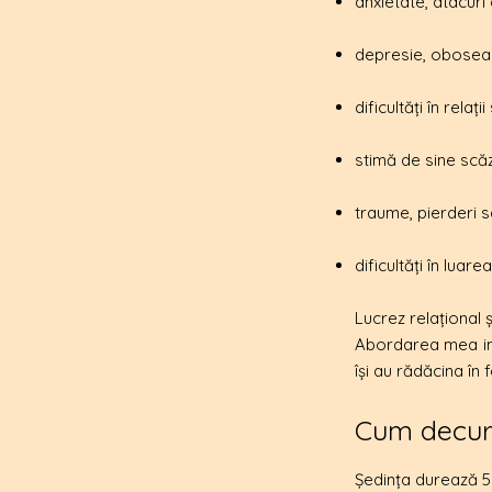
anxietate, atacuri
depresie, obosea
dificultăți în relaț
stimă de sine scăz
traume, pierderi 
dificultăți în luare
Lucrez relațional 
Abordarea mea inc
își au rădăcina în f
Cum decurg
Ședința durează 50