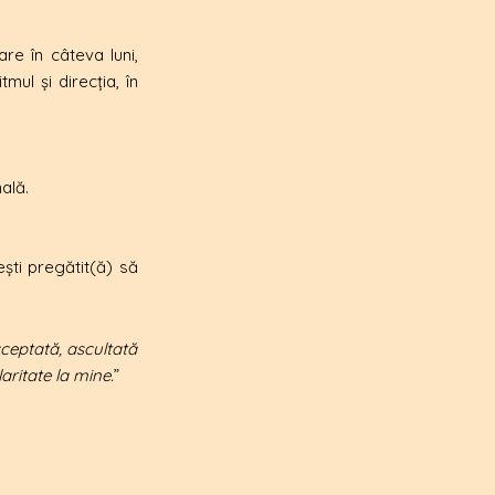
re în câteva luni,
ul și direcția, în
ală.
ști pregătit(ă) să
cceptată, ascultată
aritate la mine.
”