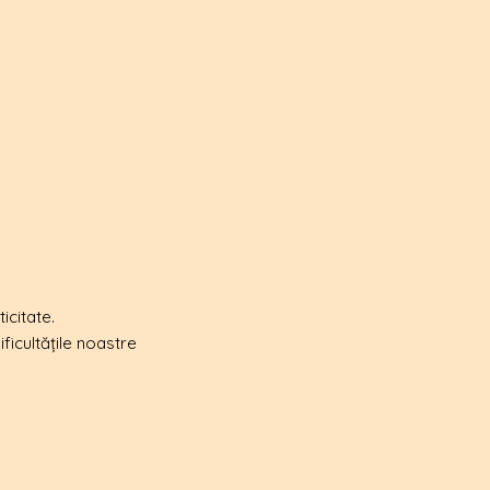
icitate.
icultățile noastre