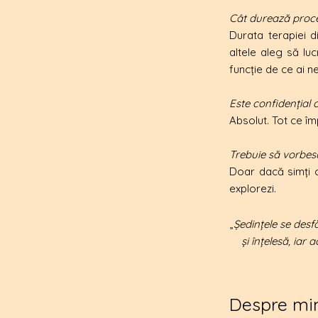
Cât durează proce
Durata terapiei d
altele aleg să lu
funcție de ce ai ne
Este confidențial
Absolut. Tot ce îm
Trebuie să vorbesc
Doar dacă simți c
explorezi.
„
Ședințele se desf
și înțelesă, iar
​Despre mi