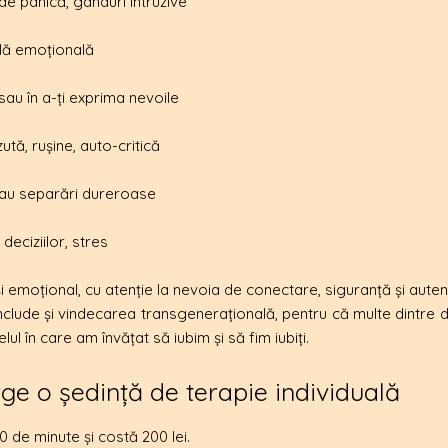
 de panică, gânduri intruzive
lă emoțională
ii sau în a-ți exprima nevoile
ută, rușine, auto-critică
sau separări dureroase
a deciziilor, stres
și emoțional, cu atenție la nevoia de conectare, siguranță și autent
lude și vindecarea transgenerațională, pentru că multe dintre dif
elul în care am învățat să iubim și să fim iubiți.
e o ședință de terapie individuală
 de minute și costă 200 lei.