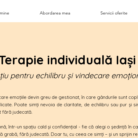
 mine
Abordarea mea
Servicii oferite
Terapie individuală Iaș
țiu pentru echilibru și vindecare emoțio
re emoțiile devin greu de gestionat, în care gândurile sunt copleș
cate. Poate simți nevoia de claritate, de echilibru sau pur și si
t fără judecată.
ă, într-un spațiu cald și confidențial - fie că alegi o ședință în ca
ră grabă, fără judecată. Doar tu, cu ceea ce simți – și un sprijin re