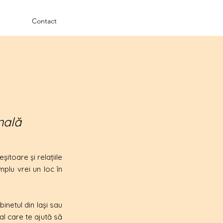
Contact
i
nală
itoare și relațiile
mplu vrei un loc în
binetul din Iași sau
al care te ajută să