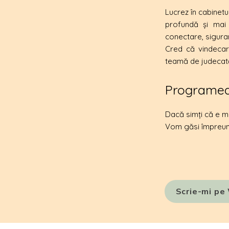
​Lucrez în cabinetul
profundă și mai e
conectare, siguranț
Cred că vindecare
teamă de judecat
Programea
Dacă simți că e mom
Vom găsi împreună 
Scrie-mi p