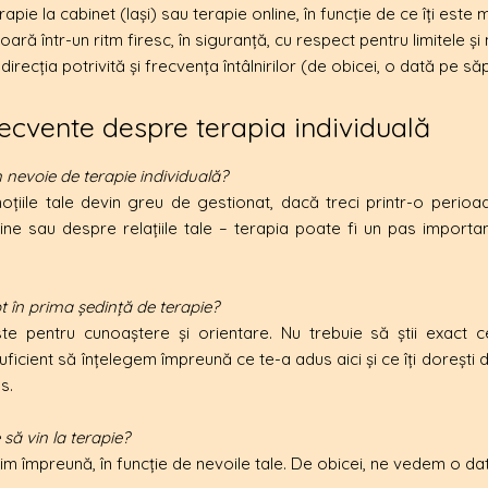
rapie la cabinet (Iași) sau terapie online, în funcție de ce îți este m
ară într-un ritm firesc, în siguranță, cu respect pentru limitele și 
recția potrivită și frecvența întâlnirilor (de obicei, o dată pe s
frecvente despre terapia individuală
nevoie de terapie individuală?
țiile tale devin greu de gestionat, dacă treci printr-o perioadă
ine sau despre relațiile tale – terapia poate fi un pas importan
 în prima ședință de terapie?
ste pentru cunoaștere și orientare. Nu trebuie să știi exact
suficient să înțelegem împreună ce te-a adus aici și ce îți dorești 
s.
 să vin la terapie?
lim împreună, în funcție de nevoile tale. De obicei, ne vedem o 