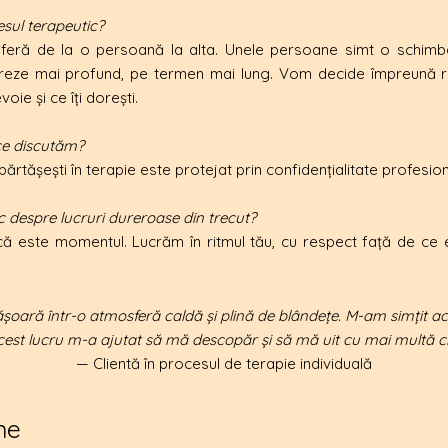
sul terapeutic?
iferă de la o persoană la alta. Unele persoane simt o schimba
creze mai profund, pe termen mai lung. Vom decide împreună ritm
voie și ce îți dorești.
 ce discutăm?
părtășești în terapie este protejat prin confidențialitate profesion
 despre lucruri dureroase din trecut?
ă este momentul. Lucrăm în ritmul tău, cu respect față de ce e
ășoară într-o atmosferă caldă și plină de blândețe. M-am simțit a
 acest lucru m-a ajutat să mă descopăr și să mă uit cu mai multă cl
— Clientă în procesul de terapie individuală
ne